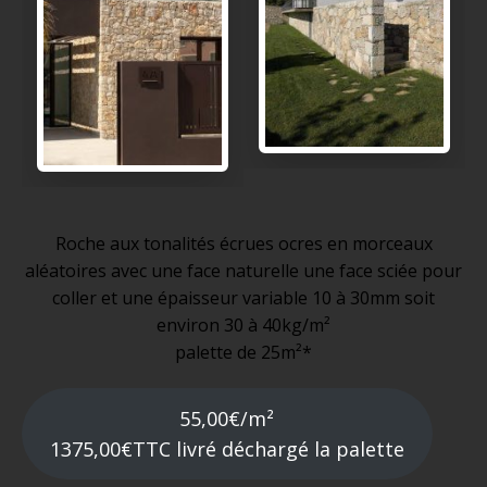
Roche aux tonalités écrues ocres en morceaux
aléatoires avec une face naturelle une face sciée pour
coller et une épaisseur variable 10 à 30mm soit
environ 30 à 40kg/m²
palette de 25m²*
55,00€/m²
1375,00€TTC livré déchargé la palette