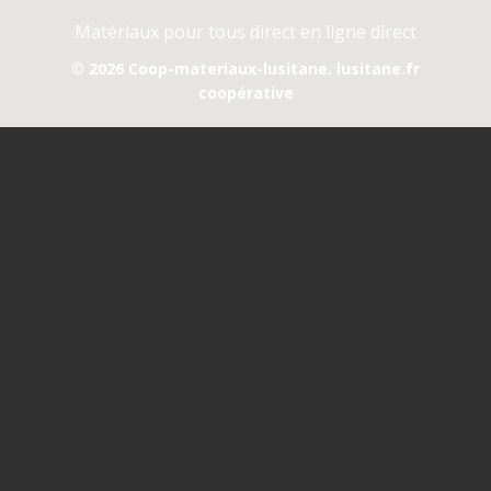
Matériaux pour tous direct en ligne direct
© 2026 Coop-materiaux-lusitane. lusitane.fr
coopérative