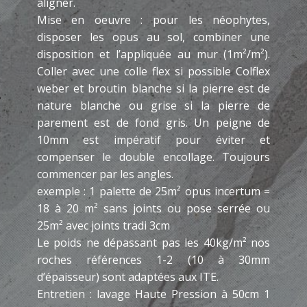
aligner.
Mise en oeuvre : pour les néophytes,
disposer les opus au sol, combiner une
disposition et l’appliquée au mur (1m²/m²).
Coller avec une colle flex si possible Colflex
weber et broutin blanche si la pierre est de
nature blanche ou grise si la pierre de
parement est de fond gris. Un peigne de
10mm est impératif pour éviter et
compenser le double encollage. Toujours
commencer par les angles.
exemple : 1 palette de 25m² opus incertum =
18 à 20 m² sans joints ou pose serrée ou
25m² avec joints tradi 3cm
Le poids ne dépassant pas les 40kg/m² nos
roches références 1-2 (10 à 30mm
d’épaisseur) sont adaptées aux ITE.
Entretien : lavage Haute Pression à 50cm 1