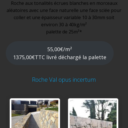
Roche aux tonalités écrues blanches en morceaux
aléatoires avec une face naturelle une face sciée pour
coller et une épaisseur variable 10 à 30mm soit
environ 30 à 40kg/m²
palette de 25m²*
55,00€/m²
1375,00€TTC livré déchargé la palette
Roche Val opus incertum