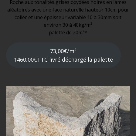
Roche aux tonalités grises oxydées noires en lames
aléatoires avec une face naturelle hauteur 10cm pour
coller et une épaisseur variable 10 à 30mm soit
environ 30 à 40kg/m²
palette de 20m²*
73,00€/m²
1460,00€TTC livré déchargé la palette