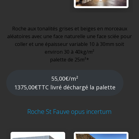
Roche aux tonalités grises et beiges en morceaux
aléatoires avec une face naturelle une face sciée pour
coller et une épaisseur variable 10 à 30mm soit
environ 30 à 40kg/m²
palette de 25m²*
55,00€/m²
1375,00€TTC livré déchargé la palette
Roche St Fauve opus incertum