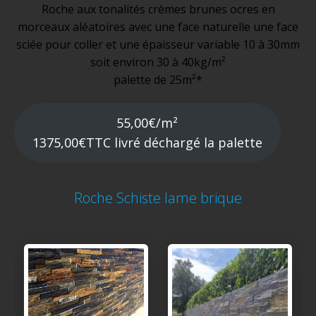
Roche aux tonalités crèmes brunes ocres en
morceaux aléatoires avec une face naturelle une face
sciée pour coller et une épaisseur variable 10 à 30mm
soit environ 30 à 40kg/m²
palette de 25m²*
55,00€/m²
1375,00€TTC livré déchargé la palette
Roche Schiste lame brique