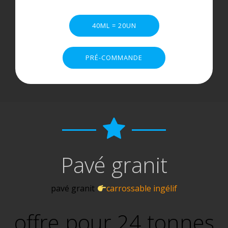
40ML = 20UN
PRÉ-COMMANDE
Pavé granit
pavé granit
carrossable ingélif
offre pour 24 tonnes