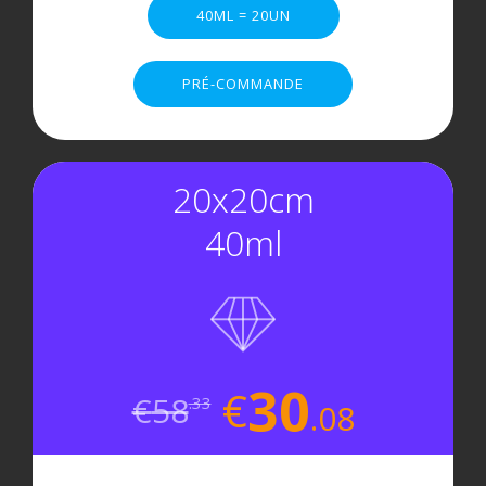
40ML = 20UN
PRÉ-COMMANDE
20x20cm
40ml
30
€
€
58
.33
.08