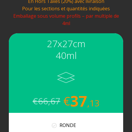
En Hors Taxes (20%) avec livraison
Pour les sections et quantités indiquées
Emballage sous volume profils – par multiple de
4ml
27x27cm
40ml
37
€
€
66,67
,13
RONDE