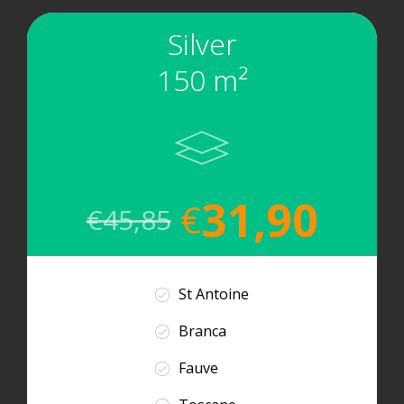
Silver
150 m²
31,90
€
€
45,85
St Antoine
Branca
Fauve