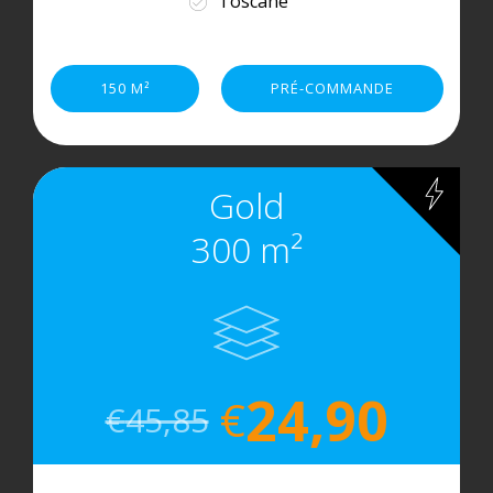
Toscane
150 M²
PRÉ-COMMANDE
Gold
300 m²
24,90
€
€
45,85