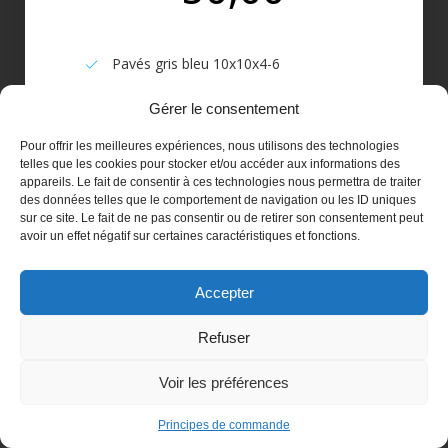
Pavés gris bleu 10x10x4-6
Finition naturelle 1 face plane 5 faces
Gérer le consentement
brutes
Pour offrir les meilleures expériences, nous utilisons des technologies
telles que les cookies pour stocker et/ou accéder aux informations des
carrossable traditionnel ingélif
appareils. Le fait de consentir à ces technologies nous permettra de traiter
des données telles que le comportement de navigation ou les ID uniques
Résistant aux intempéries
sur ce site. Le fait de ne pas consentir ou de retirer son consentement peut
avoir un effet négatif sur certaines caractéristiques et fonctions.
Accepter
Plus d’informations
Refuser
Voir les préférences
offre 12 tonnes pour
Principes de commande