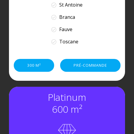
St Antoine
Branca
Fauve
Toscane
300 M²
PRÉ-COMMANDE
Platinum
600 m²