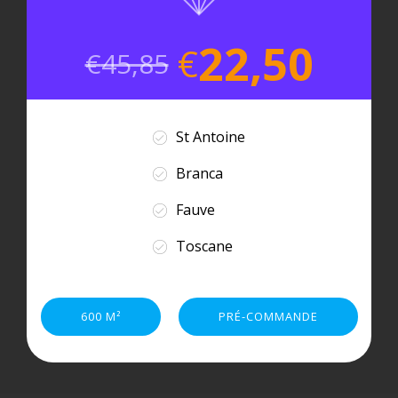
22,50
€
€
45,85
St Antoine
Branca
Fauve
Toscane
600 M²
PRÉ-COMMANDE