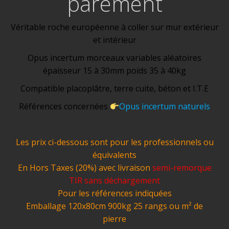
parement
Véritable roche européenne à coller sur mur extérieur
et intérieur
Opus incertum morceaux variables aléatoires
épaisseur 15 à 30mm poids 35 à 40kg
Compatible placoplâtre, terre cuite, béton et I.T.E
Références concernées
Opus incertum naturels
Les prix ci-dessous sont pour les professionnels ou
équivalents
En Hors Taxes (20%) avec livraison
semi-remorque
TIR
sans déchargement
Pour les références indiquées
Emballage 120x80cm 900kg 25 rangs ou m² de
pierre